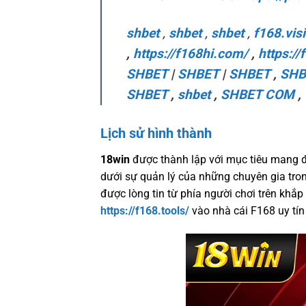
shbet
,
shbet
,
shbet
,
f168.vis
,
https://f168hi.com/
,
https://
SHBET
|
SHBET
|
SHBET
,
SHB
SHBET
,
shbet
,
SHBET COM
Lịch sử hình thành
18win
được thành lập với mục tiêu mang đ
dưới sự quản lý của những chuyên gia tro
được lòng tin từ phía người chơi trên khắp 
https://f168.tools/
vào nhà cái F168 uy tín