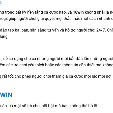
p
ng trong bất kỳ nền tảng cá cược nào, và
18win
không phải là n
 thoại, giúp người chơi giải quyết mọi thắc mắc một cách nhanh 
ào tạo bài bản, sẵn sàng tư vấn và hỗ trợ người chơi 24/7. Ch
dùng.
n, dễ sử dụng cho cả những người mới bắt đầu lẫn những người
iếm các trò chơi yêu thích hoặc các thông tin cần thiết mà không
 rất tốt, cho phép người chơi tham gia cá cược mọi lúc mọi nơi. Đ
18WIN
cấp, có một số trò chơi nổi bật mà bạn không thể bỏ lỡ.