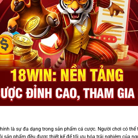
hính là sự đa dạng trong sản phẩm cá cược. Người chơi có thể t
ỗi sản phẩm đều được thiết kế để tối ưu hóa trải nghiệm của ng