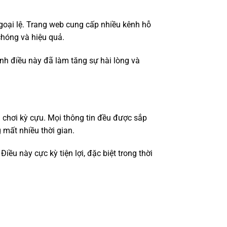
goại lệ. Trang web cung cấp nhiều kênh hỗ
chóng và hiệu quả.
ính điều này đã làm tăng sự hài lòng và
 chơi kỳ cựu. Mọi thông tin đều được sắp
 mất nhiều thời gian.
iều này cực kỳ tiện lợi, đặc biệt trong thời