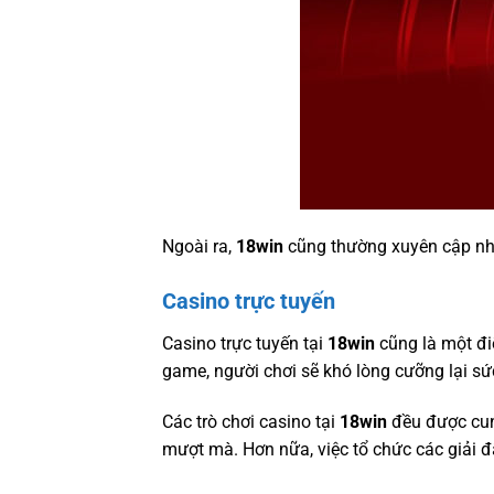
Ngoài ra,
18win
cũng thường xuyên cập nhật
Casino trực tuyến
Casino trực tuyến tại
18win
cũng là một điể
game, người chơi sẽ khó lòng cưỡng lại sứ
Các trò chơi casino tại
18win
đều được cun
mượt mà. Hơn nữa, việc tổ chức các giải đ