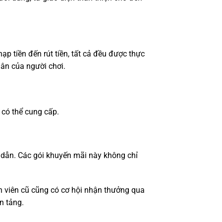
p tiền đến rút tiền, tất cả đều được thực
ân của người chơi.
 có thể cung cấp.
 dẫn. Các gói khuyến mãi này không chỉ
h viên cũ cũng có cơ hội nhận thưởng qua
n tảng.