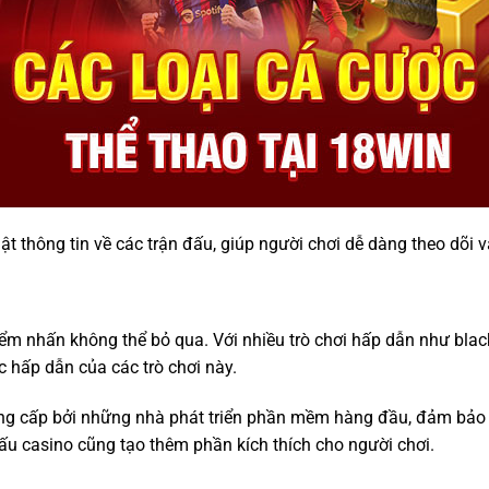
 thông tin về các trận đấu, giúp người chơi dễ dàng theo dõi v
m nhấn không thể bỏ qua. Với nhiều trò chơi hấp dẫn như blackj
c hấp dẫn của các trò chơi này.
g cấp bởi những nhà phát triển phần mềm hàng đầu, đảm bảo c
ấu casino cũng tạo thêm phần kích thích cho người chơi.