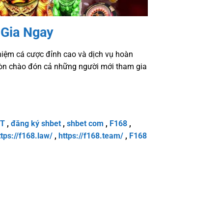
 Gia Ngay
hiệm cá cược đỉnh cao và dịch vụ hoàn
còn chào đón cả những người mới tham gia
T
,
đăng ký shbet
,
shbet com
,
F168
,
ttps://f168.law/
,
https://f168.team/
,
F168