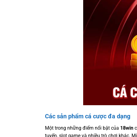
Các sản phẩm cá cược đa dạng
Một trong những điểm nổi bật của
18win
c
tuyến, slot game và nhiều trò chơi khác. M