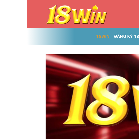
Chuyển
đến
nội
dung
18WIN
ĐĂNG KÝ 1