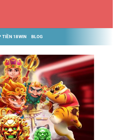
 TIỀN 18WIN
BLOG