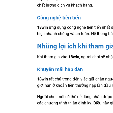
chất lượng dịch vụ khách hàng.
Công nghệ tiên tiến
18win
ứng dụng công nghệ tiên tiến nhất đ
hiện nhanh chóng và an toàn. Hệ thống bả
Những lợi ích khi tham g
Khi tham gia vào
18win
, người chơi sẽ nh
Khuyến mãi hấp dẫn
18win
rất chú trọng đến việc giữ chân ng
giới hạn ở khoản tiền thưởng nạp lần đầu 
Người chơi mới có thể dễ dàng nhận được c
các chương trình tri ân định kỳ. Điều này