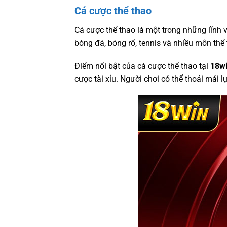
Cá cược thể thao
Cá cược thể thao là một trong những lĩnh
bóng đá, bóng rổ, tennis và nhiều môn thể
Điểm nổi bật của cá cược thể thao tại
18w
cược tài xỉu. Người chơi có thể thoải mái