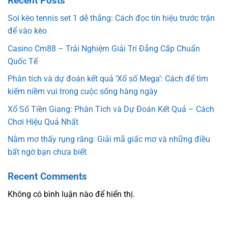
Recent Posts
Soi kèo tennis set 1 dễ thắng: Cách đọc tín hiệu trước trận
để vào kèo
Casino Cm88 – Trải Nghiệm Giải Trí Đẳng Cấp Chuẩn
Quốc Tế
Phân tích và dự đoán kết quả ‘Xổ số Mega’: Cách để tìm
kiếm niềm vui trong cuộc sống hàng ngày
Xổ Số Tiền Giang: Phân Tích và Dự Đoán Kết Quả – Cách
Chơi Hiệu Quả Nhất
Nằm mơ thấy rụng răng: Giải mã giấc mơ và những điều
bất ngờ bạn chưa biết
Recent Comments
Không có bình luận nào để hiển thị.