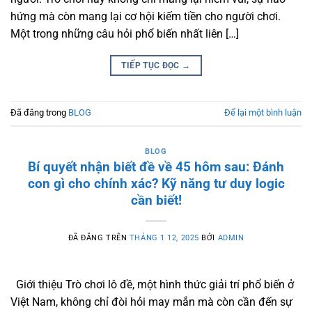
hứng mà còn mang lại cơ hội kiếm tiền cho người chơi.
Một trong những câu hỏi phổ biến nhất liên […]
TIẾP TỤC ĐỌC
→
Đã đăng trong
BLOG
Để lại một bình luận
BLOG
Bí quyết nhận biết đề về 45 hôm sau: Đánh
con gì cho chính xác? Kỹ năng tư duy logic
cần biết!
ĐÃ ĐĂNG TRÊN
THÁNG 1 12, 2025
BỞI
ADMIN
Giới thiệu Trò chơi lô đề, một hình thức giải trí phổ biến ở
Việt Nam, không chỉ đòi hỏi may mắn mà còn cần đến sự