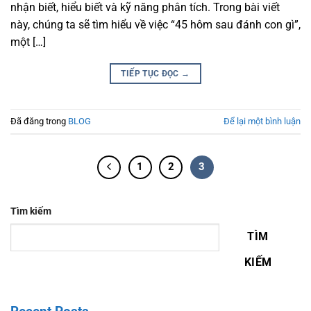
nhận biết, hiểu biết và kỹ năng phân tích. Trong bài viết
này, chúng ta sẽ tìm hiểu về việc “45 hôm sau đánh con gì”,
một […]
TIẾP TỤC ĐỌC
→
Đã đăng trong
BLOG
Để lại một bình luận
1
2
3
Tìm kiếm
TÌM
KIẾM