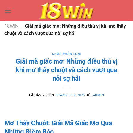
Chuyển
đến
nội
dung
18WIN
-
Giải mã giấc mơ: Những điều thú vị khi mơ thấy
chuột và cách vượt qua nỗi sợ hãi
CHƯA PHÂN LOẠI
Giải mã giấc mơ: Những điều thú vị
khi mơ thấy chuột và cách vượt qua
nỗi sợ hãi
ĐÃ ĐĂNG TRÊN
THÁNG 1 12, 2025
BỞI
ADMIN
Mơ Thấy Chuột: Giải Mã Giấc Mơ Qua
Những Điềm Báo