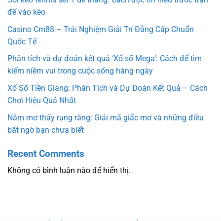
để vào kèo
Casino Cm88 – Trải Nghiệm Giải Trí Đẳng Cấp Chuẩn
Quốc Tế
Phân tích và dự đoán kết quả ‘Xổ số Mega’: Cách để tìm
kiếm niềm vui trong cuộc sống hàng ngày
Xổ Số Tiền Giang: Phân Tích và Dự Đoán Kết Quả – Cách
Chơi Hiệu Quả Nhất
Nằm mơ thấy rụng răng: Giải mã giấc mơ và những điều
bất ngờ bạn chưa biết
Recent Comments
Không có bình luận nào để hiển thị.