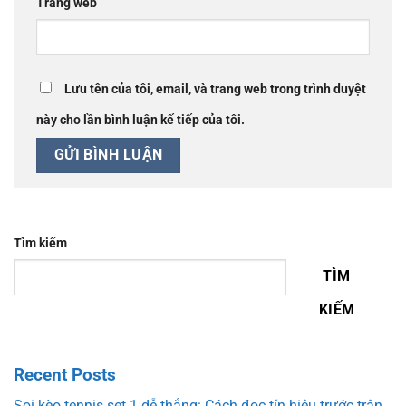
Trang web
Lưu tên của tôi, email, và trang web trong trình duyệt
này cho lần bình luận kế tiếp của tôi.
Tìm kiếm
TÌM
KIẾM
Recent Posts
Soi kèo tennis set 1 dễ thắng: Cách đọc tín hiệu trước trận