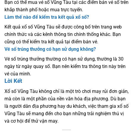
Bạn có thể mua vé số Vũng Tàu tại các điểm bán vé số trên
khắp thành phố hoặc mua trực tuyến.
Làm thế nào để kiểm tra kết quả xổ số?
Kết quả xổ số Vũng Tàu sẽ được công bố trên trang web
chính thức và các kênh thông tin chính thống khác. Bạn
cũng có thể kiểm tra kết quả tại điểm bán vé.
Vé số trúng thưởng có hạn sử dụng không?
Vé số trúng thưởng thường có hạn sử dụng, thường là 30
ngày từ ngày quay số. Bạn nên kiểm tra thông tin này trên
vé của mình.
Lời Kết
Xổ số Vũng Tàu không chỉ là một trò chơi may rủi đơn giản,
mà còn là một phần của nền văn hóa địa phương. Dù bạn
là người dân địa phương hay du khách, việc tham gia xổ số
Vũng Tàu sẽ mang đến cho bạn những trải nghiệm thú vị
và cơ hội để thử vận may.